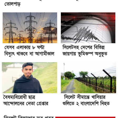
তোলপাড়
যেসব এলাকায় ৮ ঘণ্টা
সিলেটসহ দেশের বিভিন্ন
বিদ্যুৎ থাকবে না আগামীকাল
জায়গায় ভূমিকম্প অনুভূত
বৈষম্যবিরোধী ছাত্র
সিলেট সীমান্তে খাসিয়ার
আন্দোলনের নেতা গ্রেপ্তার
গুলিতে ২ বাংলাদেশি নিহত