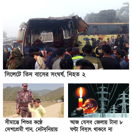
সিলেটে তিন বাসের সংঘর্ষ, নিহত ২
সীমান্তে শিশুর কণ্ঠে
আজ যেসব জেলায় টানা ৮
দেশপ্রেমী গান, নেটদুনিয়ায়
ঘণ্টা বিদ্যুৎ থাকবে না