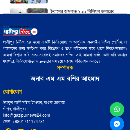
ইরানের জব্দকৃত ১০০ বিলিয়ন ডলারের
সম্পদগুলো কী এবং সেগুলো কোথায় রাখা
আছে?
মার্কিন তেল অবরোধ কি কিউবান চুরুটের
গাজীপুর নিউজ ২৪ হলো একটি নির্ভরযোগ্য ও আধুনিক অনলাইন নিউজ পোর্টাল, যা
আগুন নিভিয়ে দিতে পারে?
পাঠকদের জন্য সর্বশেষ খবর, বিশ্লেষণ ও তথ্য পরিবেশন করে থাকে নিরপেক্ষভাবে।
আমরা বিশ্বাস করি, সত্য সংবাদই সমাজের শক্তি। তাই আমরা সর্বদা চেষ্টা করি তথ্যের
যথার্থতা, নির্ভরযোগ্যতা ও দ্রুততার সমন্বয়ে সংবাদ পরিবেশন করতে।
যে সংস্কৃতি লোকশিল্পকে উদযাপন করে,
সম্পাদক
সেখানে কেন লোকশিল্পীরা অদৃশ্য থেকে
যান
জনাব এম এম বশির আহমাদ
আধুনিক বাংলাদেশে লোকসাহিত্য অধ্যয়ন
যোগাযোগ
কেন গুরুত্বপূর্ণ?
ইয়াকুব আলী মাষ্টার টাওয়ার, মাওনা চৌরাস্তা,
শ্রীপুর, গাজীপুর।
info@gazipurnews24.com
ট্রাম্প ইরানের সঙ্গে এমন এক যুদ্ধে
ফোন: ‪+8801711174781‬
ফিরছেন, যেখানে কারও জন্যই সহজ
বিজয়ের সুযোগ নেই