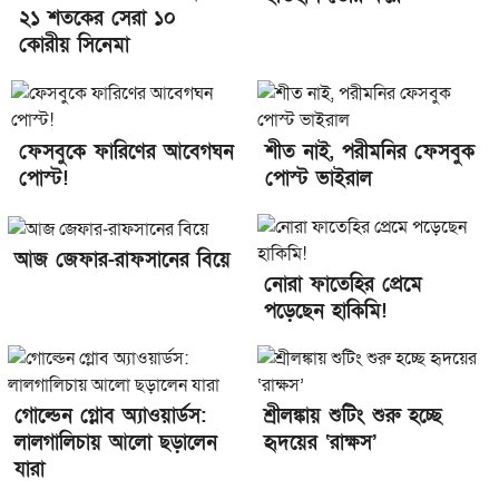
২১ শতকের সেরা ১০
কোরীয় সিনেমা
ফেসবুকে ফারিণের আবেগঘন
শীত নাই, পরীমনির ফেসবুক
পোস্ট!
পোস্ট ভাইরাল
আজ জেফার-রাফসানের বিয়ে
নোরা ফাতেহির প্রেমে
পড়েছেন হাকিমি!
গোল্ডেন গ্লোব অ্যাওয়ার্ডস:
শ্রীলঙ্কায় শুটিং শুরু হচ্ছে
লালগালিচায় আলো ছড়ালেন
হৃদয়ের ‘রাক্ষস’
যারা