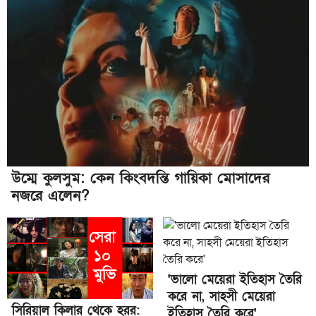
উম্মে কুলসুম: কেন কিংবদন্তি গায়িকা মোসাদের
নজরে এলেন?
'ভালো মেয়েরা ইতিহাস তৈরি
করে না, সাহসী মেয়েরা
সিরিয়াল কিলার থেকে হরর:
ইতিহাস তৈরি করে'