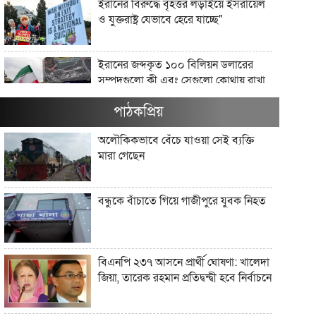
ইরানের বিরুদ্ধে বৃহত্তর লড়াইয়ে ইসরায়েল
ও যুক্তরাষ্ট্র যেভাবে হেরে যাচ্ছে"
ইরানের জব্দকৃত ১০০ বিলিয়ন ডলারের
সম্পদগুলো কী এবং সেগুলো কোথায় রাখা
আছে?"
পাঠকপ্রিয়
মার্কিন তেল অবরোধ কি কিউবান চুরুটের
অলৌকিকভাবে বেঁচে যাওয়া সেই ব্যক্তি
আগুন নিভিয়ে দিতে পারে?"
মারা গেছেন
যে সংস্কৃতি লোকশিল্পকে উদযাপন করে,
বন্ধুকে বাঁচাতে গিয়ে গাজীপুরে যুবক নিহত
সেখানে কেন লোকশিল্পীরা অদৃশ্য থেকে
যান"
আধুনিক বাংলাদেশে লোকসাহিত্য অধ্যয়ন
বিএনপি ২৩৭ আসনে প্রার্থী ঘোষণা: খালেদা
কেন গুরুত্বপূর্ণ?"
জিয়া, তারেক রহমান প্রতিদ্বন্দ্বী হবে নির্বাচনে
ট্রাম্প ইরানের সঙ্গে এমন এক যুদ্ধে ফিরছেন,