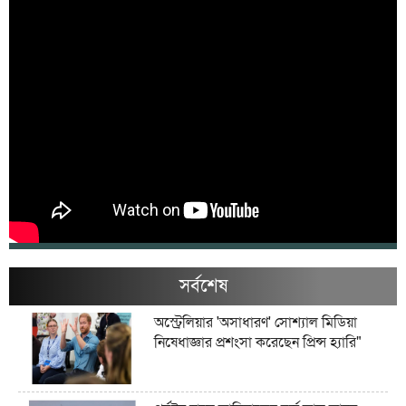
সর্বশেষ
অস্ট্রেলিয়ার 'অসাধারণ' সোশ্যাল মিডিয়া
নিষেধাজ্ঞার প্রশংসা করেছেন প্রিন্স হ্যারি"