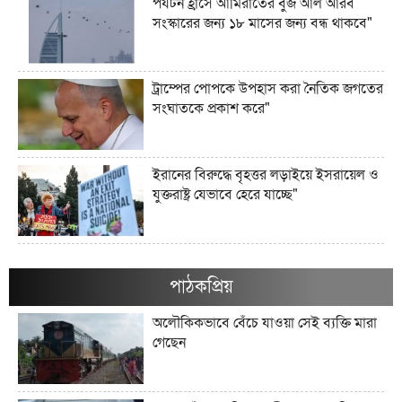
পর্যটন হ্রাসে আমিরাতের বুর্জ আল আরব
সংস্কারের জন্য ১৮ মাসের জন্য বন্ধ থাকবে"
ট্রাম্পের পোপকে উপহাস করা নৈতিক জগতের
সংঘাতকে প্রকাশ করে"
ইরানের বিরুদ্ধে বৃহত্তর লড়াইয়ে ইসরায়েল ও
যুক্তরাষ্ট্র যেভাবে হেরে যাচ্ছে"
ইরানের জব্দকৃত ১০০ বিলিয়ন ডলারের
সম্পদগুলো কী এবং সেগুলো কোথায় রাখা
পাঠকপ্রিয়
আছে?"
অলৌকিকভাবে বেঁচে যাওয়া সেই ব্যক্তি মারা
গেছেন
মার্কিন তেল অবরোধ কি কিউবান চুরুটের
আগুন নিভিয়ে দিতে পারে?"