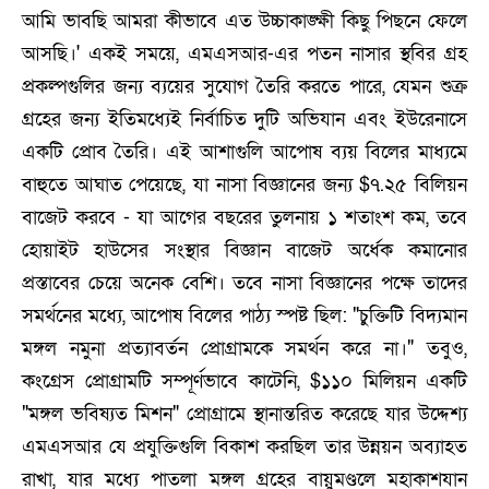
আমি ভাবছি আমরা কীভাবে এত উচ্চাকাঙ্ক্ষী কিছু পিছনে ফেলে
আসছি।' একই সময়ে, এমএসআর-এর পতন নাসার স্থবির গ্রহ
প্রকল্পগুলির জন্য ব্যয়ের সুযোগ তৈরি করতে পারে, যেমন শুক্র
গ্রহের জন্য ইতিমধ্যেই নির্বাচিত দুটি অভিযান এবং ইউরেনাসে
একটি প্রোব তৈরি। এই আশাগুলি আপোষ ব্যয় বিলের মাধ্যমে
বাহুতে আঘাত পেয়েছে, যা নাসা বিজ্ঞানের জন্য $৭.২৫ বিলিয়ন
বাজেট করবে - যা আগের বছরের তুলনায় ১ শতাংশ কম, তবে
হোয়াইট হাউসের সংস্থার বিজ্ঞান বাজেট অর্ধেক কমানোর
প্রস্তাবের চেয়ে অনেক বেশি। তবে নাসা বিজ্ঞানের পক্ষে তাদের
সমর্থনের মধ্যে, আপোষ বিলের পাঠ্য স্পষ্ট ছিল: "চুক্তিটি বিদ্যমান
মঙ্গল নমুনা প্রত্যাবর্তন প্রোগ্রামকে সমর্থন করে না।" তবুও,
কংগ্রেস প্রোগ্রামটি সম্পূর্ণভাবে কাটেনি, $১১০ মিলিয়ন একটি
"মঙ্গল ভবিষ্যত মিশন" প্রোগ্রামে স্থানান্তরিত করেছে যার উদ্দেশ্য
এমএসআর যে প্রযুক্তিগুলি বিকাশ করছিল তার উন্নয়ন অব্যাহত
রাখা, যার মধ্যে পাতলা মঙ্গল গ্রহের বায়ুমণ্ডলে মহাকাশযান