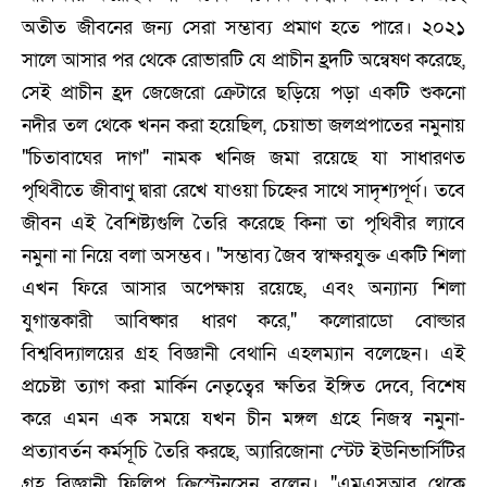
অতীত জীবনের জন্য সেরা সম্ভাব্য প্রমাণ হতে পারে। ২০২১
সালে আসার পর থেকে রোভারটি যে প্রাচীন হ্রদটি অন্বেষণ করেছে,
সেই প্রাচীন হ্রদ জেজেরো ক্রেটারে ছড়িয়ে পড়া একটি শুকনো
নদীর তল থেকে খনন করা হয়েছিল, চেয়াভা জলপ্রপাতের নমুনায়
"চিতাবাঘের দাগ" নামক খনিজ জমা রয়েছে যা সাধারণত
পৃথিবীতে জীবাণু দ্বারা রেখে যাওয়া চিহ্নের সাথে সাদৃশ্যপূর্ণ। তবে
জীবন এই বৈশিষ্ট্যগুলি তৈরি করেছে কিনা তা পৃথিবীর ল্যাবে
নমুনা না নিয়ে বলা অসম্ভব। "সম্ভাব্য জৈব স্বাক্ষরযুক্ত একটি শিলা
এখন ফিরে আসার অপেক্ষায় রয়েছে, এবং অন্যান্য শিলা
যুগান্তকারী আবিষ্কার ধারণ করে," কলোরাডো বোল্ডার
বিশ্ববিদ্যালয়ের গ্রহ বিজ্ঞানী বেথানি এহলম্যান বলেছেন। এই
প্রচেষ্টা ত্যাগ করা মার্কিন নেতৃত্বের ক্ষতির ইঙ্গিত দেবে, বিশেষ
করে এমন এক সময়ে যখন চীন মঙ্গল গ্রহে নিজস্ব নমুনা-
প্রত্যাবর্তন কর্মসূচি তৈরি করছে, অ্যারিজোনা স্টেট ইউনিভার্সিটির
গ্রহ বিজ্ঞানী ফিলিপ ক্রিস্টেনসেন বলেন। "এমএসআর থেকে