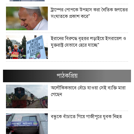
ট্রাম্পের পোপকে উপহাস করা নৈতিক জগতের
সংঘাতকে প্রকাশ করে"
ইরানের বিরুদ্ধে বৃহত্তর লড়াইয়ে ইসরায়েল ও
যুক্তরাষ্ট্র যেভাবে হেরে যাচ্ছে"
ইরানের জব্দকৃত ১০০ বিলিয়ন ডলারের
সম্পদগুলো কী এবং সেগুলো কোথায় রাখা
পাঠকপ্রিয়
আছে?"
অলৌকিকভাবে বেঁচে যাওয়া সেই ব্যক্তি মারা
গেছেন
মার্কিন তেল অবরোধ কি কিউবান চুরুটের
আগুন নিভিয়ে দিতে পারে?"
বন্ধুকে বাঁচাতে গিয়ে গাজীপুরে যুবক নিহত
যে সংস্কৃতি লোকশিল্পকে উদযাপন করে,
সেখানে কেন লোকশিল্পীরা অদৃশ্য থেকে যান"