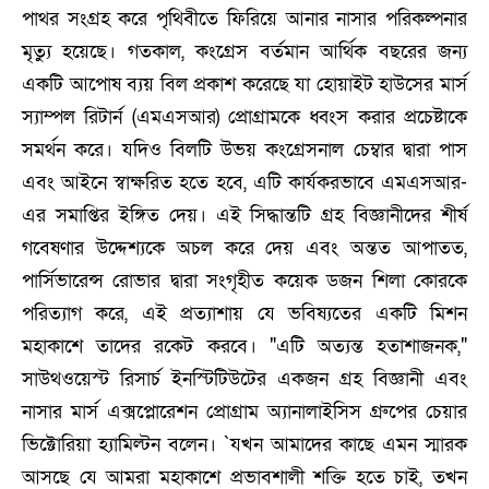
পাথর সংগ্রহ করে পৃথিবীতে ফিরিয়ে আনার নাসার পরিকল্পনার
মৃত্যু হয়েছে। গতকাল, কংগ্রেস বর্তমান আর্থিক বছরের জন্য
একটি আপোষ ব্যয় বিল প্রকাশ করেছে যা হোয়াইট হাউসের মার্স
স্যাম্পল রিটার্ন (এমএসআর) প্রোগ্রামকে ধ্বংস করার প্রচেষ্টাকে
সমর্থন করে। যদিও বিলটি উভয় কংগ্রেসনাল চেম্বার দ্বারা পাস
এবং আইনে স্বাক্ষরিত হতে হবে, এটি কার্যকরভাবে এমএসআর-
এর সমাপ্তির ইঙ্গিত দেয়। এই সিদ্ধান্তটি গ্রহ বিজ্ঞানীদের শীর্ষ
গবেষণার উদ্দেশ্যকে অচল করে দেয় এবং অন্তত আপাতত,
পার্সিভারেন্স রোভার দ্বারা সংগৃহীত কয়েক ডজন শিলা কোরকে
পরিত্যাগ করে, এই প্রত্যাশায় যে ভবিষ্যতের একটি মিশন
মহাকাশে তাদের রকেট করবে। "এটি অত্যন্ত হতাশাজনক,"
সাউথওয়েস্ট রিসার্চ ইনস্টিটিউটের একজন গ্রহ বিজ্ঞানী এবং
নাসার মার্স এক্সপ্লোরেশন প্রোগ্রাম অ্যানালাইসিস গ্রুপের চেয়ার
ভিক্টোরিয়া হ্যামিল্টন বলেন। `যখন আমাদের কাছে এমন স্মারক
আসছে যে আমরা মহাকাশে প্রভাবশালী শক্তি হতে চাই, তখন