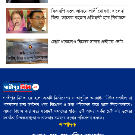
বিএনপি ২৩৭ আসনে প্রার্থী ঘোষণা: খালেদা
জিয়া, তারেক রহমান প্রতিদ্বন্দ্বী হবে নির্বাচনে
আধুনিক বাংলাদেশে লোকসাহিত্য অধ্যয়ন
কেন গুরুত্বপূর্ণ?"
জোট থাকলেও নিজের দলের প্রতীকে ভোট
ট্রাম্প ইরানের সঙ্গে এমন এক যুদ্ধে ফিরছেন,
যেখানে কারও জন্যই সহজ বিজয়ের সুযোগ
নেই"
আজ নিউইয়র্কে মেয়র নির্বাচন: তরুণ
'বৃহত্তর ইসরায়েল' প্রকল্পের পথে ইরান একটি
ভোটারদের উপস্থিতি চোখে পড়ার মতো
বাধা হয়ে রয়েছে"
গাজীপুর নিউজ ২৪ হলো একটি নির্ভরযোগ্য ও আধুনিক অনলাইন নিউজ পোর্টাল, যা
পাঠকদের জন্য সর্বশেষ খবর, বিশ্লেষণ ও তথ্য পরিবেশন করে থাকে নিরপেক্ষভাবে।
৪৮ হাজার পুলিশ সদস্য নির্বাচনী প্রশিক্ষণ
আমরা বিশ্বাস করি, সত্য সংবাদই সমাজের শক্তি। তাই আমরা সর্বদা চেষ্টা করি তথ্যের
সম্পন্ন: পুলিশ সদর দপ্তর
যথার্থতা, নির্ভরযোগ্যতা ও দ্রুততার সমন্বয়ে সংবাদ পরিবেশন করতে।
সম্পাদক
জামায়াতের চূড়ান্ত প্রার্থী তালিকা শিগগিরই