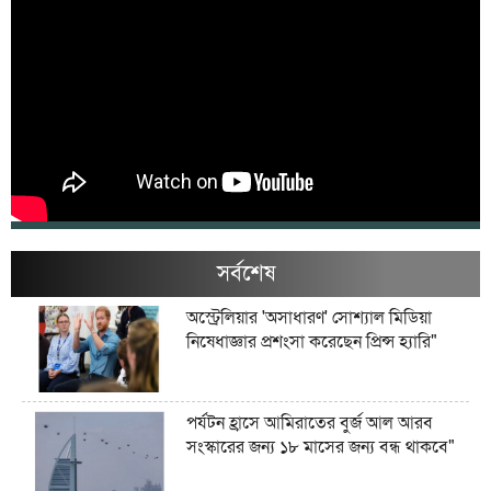
সর্বশেষ
অস্ট্রেলিয়ার 'অসাধারণ' সোশ্যাল মিডিয়া
নিষেধাজ্ঞার প্রশংসা করেছেন প্রিন্স হ্যারি"
পর্যটন হ্রাসে আমিরাতের বুর্জ আল আরব
সংস্কারের জন্য ১৮ মাসের জন্য বন্ধ থাকবে"