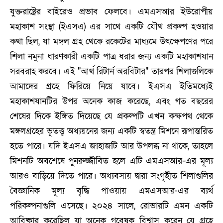
যুক্তরাষ্ট্রের বাইরেও প্রভাব ফেলবে। এমএসআর ইউরোপীয়
মহাকাশ সংস্থা (ইএসএ) এর সাথে একটি যৌথ প্রকল্প হওয়ার
কথা ছিল, যা মঙ্গল গ্রহ থেকে রকেটের মাধ্যমে উৎক্ষেপণের পরে
শিলা নমুনা ধারণকারী একটি পাত্র ধরার জন্য একটি মহাকাশযান
সরবরাহ করবে। এই "আর্থ রিটার্ন অরবিটার" তারপর শিলাগুলিকে
আমাদের গ্রহে ফিরিয়ে নিয়ে যাবে। ইএসএ ইতিমধ্যেই
মহাকাশযানটির উপর অনেক কাজ করেছে, এবং গত বছরের
শেষের দিকে ইঙ্গিত দিয়েছে যে প্রকল্পটি এখন কক্ষপথ থেকে
মঙ্গলগ্রহের ভূতত্ত্ব অধ্যয়নের জন্য একটি স্বতন্ত্র মিশনে রূপান্তরিত
হতে পারে। যদি ইএসএ জাহাজটি আর উপলব্ধ না থাকে, তাহলে
মিশনটি অবশেষে পুনরুজ্জীবিত হলে এটি এমএসআর-এর মূল্য
আরও বাড়িয়ে দিতে পারে। অধ্যবসায় দ্বারা সংগৃহীত শিলাগুলির
বৈজ্ঞানিক মূল্য বৃদ্ধি পাওয়ায় এমএসআর-এর ব্যর্থ
পরিকল্পনাগুলি এসেছে। ২০২৪ সালে, রোভারটি এমন একটি
আবিষ্কার করেছিল যা অনেক গবেষক বিশ্বাস করেন যে গ্রহে