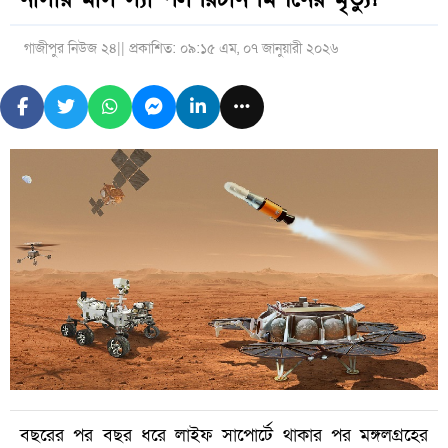
গাজীপুর নিউজ ২৪
|| প্রকাশিত: ০৯:১৫ এম, ০৭ জানুয়ারী ২০২৬
বছরের পর বছর ধরে লাইফ সাপোর্টে থাকার পর মঙ্গলগ্রহের