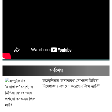
সর্বশেষ
অস্ট্রেলিয়ার 'অসাধারণ' সোশ্যাল মিডিয়া
নিষেধাজ্ঞার প্রশংসা করেছেন প্রিন্স হ্যারি"