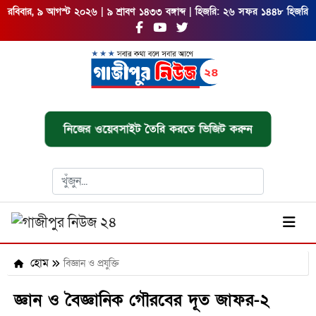
রবিবার, ৯ আগস্ট ২০২৬ | ৯ শ্রাবণ ১৪৩৩ বঙ্গাব্দ | হিজরি: ২৬ সফর ১৪৪৮ হিজরি
নিজের ওয়েবসাইট তৈরি করতে ভিজিট করুন
হোম
বিজ্ঞান ও প্রযুক্তি
জ্ঞান ও বৈজ্ঞানিক গৌরবের দূত জাফর-২