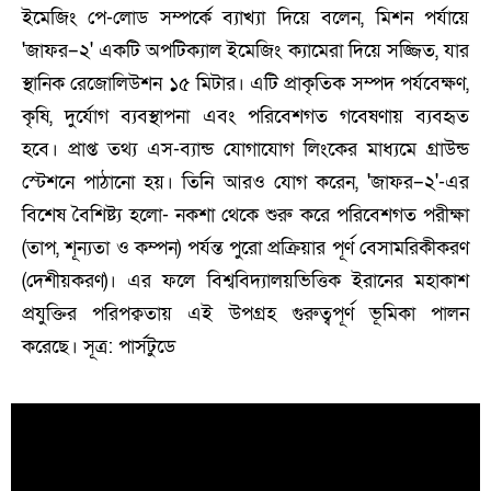
ইমেজিং পে-লোড সম্পর্কে ব্যাখ্যা দিয়ে বলেন, মিশন পর্যায়ে
'জাফর–২' একটি অপটিক্যাল ইমেজিং ক্যামেরা দিয়ে সজ্জিত, যার
স্থানিক রেজোলিউশন ১৫ মিটার। এটি প্রাকৃতিক সম্পদ পর্যবেক্ষণ,
কৃষি, দুর্যোগ ব্যবস্থাপনা এবং পরিবেশগত গবেষণায় ব্যবহৃত
হবে। প্রাপ্ত তথ্য এস-ব্যান্ড যোগাযোগ লিংকের মাধ্যমে গ্রাউন্ড
স্টেশনে পাঠানো হয়। তিনি আরও যোগ করেন, 'জাফর–২'-এর
বিশেষ বৈশিষ্ট্য হলো- নকশা থেকে শুরু করে পরিবেশগত পরীক্ষা
(তাপ, শূন্যতা ও কম্পন) পর্যন্ত পুরো প্রক্রিয়ার পূর্ণ বেসামরিকীকরণ
(দেশীয়করণ)। এর ফলে বিশ্ববিদ্যালয়ভিত্তিক ইরানের মহাকাশ
প্রযুক্তির পরিপক্বতায় এই উপগ্রহ গুরুত্বপূর্ণ ভূমিকা পালন
করেছে। সূত্র: পার্সটুডে