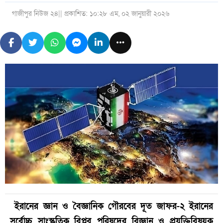
গাজীপুর নিউজ ২৪
|| প্রকাশিত: ১০:২৮ এম, ০২ জানুয়ারী ২০২৬
ইরানের জ্ঞান ও বৈজ্ঞানিক গৌরবের দূত জাফর-২ ইরানের
সর্বোচ্চ সাংস্কৃতিক বিপ্লব পরিষদের বিজ্ঞান ও প্রযুক্তিবিষয়ক