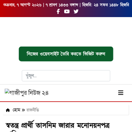
শুক্রবার, ৭ আগস্ট ২০২৬ | ৭ শ্রাবণ ১৪৩৩ বঙ্গাব্দ | হিজরি: ২৪ সফর ১৪৪৮ হিজরি
নিজের ওয়েবসাইট তৈরি করতে ভিজিট করুন
হোম
রাজনীতি
স্বতন্ত্র প্রার্থী তাসনিম জারার মনোনয়নপত্র