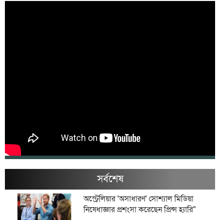
সর্বশেষ
অস্ট্রেলিয়ার 'অসাধারণ' সোশ্যাল মিডিয়া
নিষেধাজ্ঞার প্রশংসা করেছেন প্রিন্স হ্যারি"