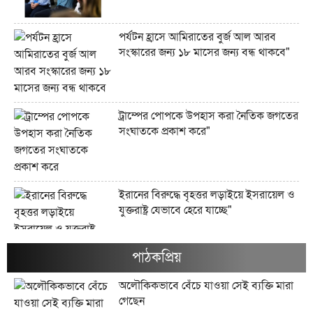
পর্যটন হ্রাসে আমিরাতের বুর্জ আল আরব
সংস্কারের জন্য ১৮ মাসের জন্য বন্ধ থাকবে"
ট্রাম্পের পোপকে উপহাস করা নৈতিক জগতের
সংঘাতকে প্রকাশ করে"
ইরানের বিরুদ্ধে বৃহত্তর লড়াইয়ে ইসরায়েল ও
যুক্তরাষ্ট্র যেভাবে হেরে যাচ্ছে"
পাঠকপ্রিয়
ইরানের জব্দকৃত ১০০ বিলিয়ন ডলারের
অলৌকিকভাবে বেঁচে যাওয়া সেই ব্যক্তি মারা
সম্পদগুলো কী এবং সেগুলো কোথায় রাখা
গেছেন
আছে?"