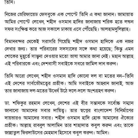
তিনি।
নিজের ভেরিফায়েড ফেসবুকে এক পোস্টে তিনি এ কথা জানান। জামায়াত
আমির পোস্টে লেখেন, শহীদ ওসমান হাদির জানাজায় শরিক হতে লন্ডন
সফর সংক্ষিপ্ত করে আজ সকালে ঢাকায় এসে পৌঁছেছি। আলহামদুলিল্লাহ।
বিমানবন্দর থেকেই সরাসরি গিয়েছি শহীদ ওসমান হাদিকে এক নজর
দেখার জন্য। তার পরিবারের সদস্যদের সঙ্গে কথা হয়েছে; কিন্তু এমন
শোকের মুহূর্তে সান্ত্বনা দেওয়ার মতো ভাষা আমার জানা নেই। মহান আল্লাহ
এই পরিবারকে এবং দেশবাসী সবাইকে সবরে জামিল দান করুন।
তিনি আরো লেখেন, শহীদ ওসমান হাদি কোনো দল বা মতের নন—তিনি
এই দেশের সার্বভৌমত্বের প্রতীক। আমি সবাইকে আহ্বান জানাই, আজ
তার জানাজায় দল-মতের ঊর্ধ্বে উঠে দলে-দলে অংশগ্রহণ করুন।
ডা. শফিকুর রহমান লেখেন, দেশের এই বীর সন্তানকে সর্বোচ্চ সম্মান
জানানো আমাদের সবার দায়িত্ব। তার স্বপ্নের বাংলাদেশ বিনির্মাণের
দায়ভারও আমাদের সবার। শহীদ ওসমান হাদি হোক আমাদের ঐক্যের
প্রতীক। আল্লাহ রাব্বুল আলামিন তার শাহাদাত কবুল করুন এবং তাকে
জান্নাতুল ফিরদাউসের মেহমান হিসেবে কবুল করুন। আমিন।