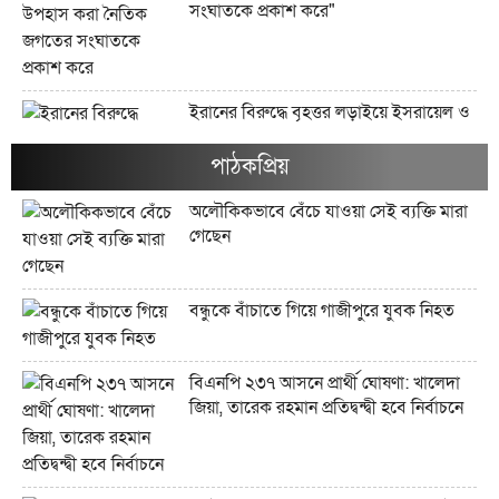
সংঘাতকে প্রকাশ করে"
ইরানের বিরুদ্ধে বৃহত্তর লড়াইয়ে ইসরায়েল ও
যুক্তরাষ্ট্র যেভাবে হেরে যাচ্ছে"
পাঠকপ্রিয়
অলৌকিকভাবে বেঁচে যাওয়া সেই ব্যক্তি মারা
গেছেন
ইরানের জব্দকৃত ১০০ বিলিয়ন ডলারের
সম্পদগুলো কী এবং সেগুলো কোথায় রাখা
আছে?"
বন্ধুকে বাঁচাতে গিয়ে গাজীপুরে যুবক নিহত
বিএনপি ২৩৭ আসনে প্রার্থী ঘোষণা: খালেদা
মার্কিন তেল অবরোধ কি কিউবান চুরুটের
জিয়া, তারেক রহমান প্রতিদ্বন্দ্বী হবে নির্বাচনে
আগুন নিভিয়ে দিতে পারে?"