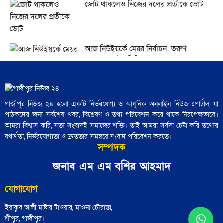
জোট থাকলেও নিজের দলের প্রতীকে ভোট
যে সংস্কৃতি লোকশিল্পকে উদযাপন করে,
সেখানে কেন লোকশিল্পীরা অদৃশ্য থেকে যান"
আজ নিউইয়র্কে মেয়র নির্বাচন: তরুণ
ভোটারদের উপস্থিতি চোখে পড়ার মতো
আধুনিক বাংলাদেশে লোকসাহিত্য অধ্যয়ন
কেন গুরুত্বপূর্ণ?"
গাজীপুর নিউজ ২৪ হলো একটি নির্ভরযোগ্য ও আধুনিক অনলাইন নিউজ পোর্টাল, যা
৪৮ হাজার পুলিশ সদস্য নির্বাচনী প্রশিক্ষণ
পাঠকদের জন্য সর্বশেষ খবর, বিশ্লেষণ ও তথ্য পরিবেশন করে থাকে নিরপেক্ষভাবে।
সম্পন্ন: পুলিশ সদর দপ্তর
ট্রাম্প ইরানের সঙ্গে এমন এক যুদ্ধে ফিরছেন,
আমরা বিশ্বাস করি, সত্য সংবাদই সমাজের শক্তি। তাই আমরা সর্বদা চেষ্টা করি তথ্যের
যেখানে কারও জন্যই সহজ বিজয়ের সুযোগ
যথার্থতা, নির্ভরযোগ্যতা ও দ্রুততার সমন্বয়ে সংবাদ পরিবেশন করতে।
নেই"
সম্পাদক
জামায়াতের চূড়ান্ত প্রার্থী তালিকা শিগগিরই
ঘোষণা করবেন শফিকুর রহমান
জনাব এম এম বশির আহমাদ
যোগাযোগ
'বৃহত্তর ইসরায়েল' প্রকল্পের পথে ইরান একটি
বাধা হয়ে রয়েছে"
হাসনাত, সারজিস, আখতার ও নাসীরের
ইয়াকুব আলী মাষ্টার টাওয়ার, মাওনা চৌরাস্তা,
আসনে বিএনপির প্রার্থী নির্ধারিত
শ্রীপুর, গাজীপুর।