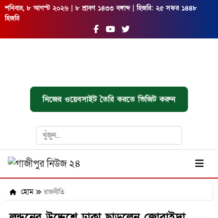
শনিবার, ৮ আগস্ট ২০২৬ | ৮ শ্রাবণ ১৪৩৩ বঙ্গাব্দ | হিজরি: ২৫ সফর ১৪৪৮
হিজরি
নিজের ওয়েবসাইট তৈরি করতে ভিজিট করুন
হোম
রাজনীতি
লন্ডনের উদ্দেশে ঢাকা ছাড়লেন জোবাইদা