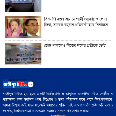
যে সংস্কৃতি লোকশিল্পকে উদযাপন করে,
সেখানে কেন লোকশিল্পীরা অদৃশ্য থেকে যান"
বিএনপি ২৩৭ আসনে প্রার্থী ঘোষণা: খালেদা
জিয়া, তারেক রহমান প্রতিদ্বন্দ্বী হবে নির্বাচনে
আধুনিক বাংলাদেশে লোকসাহিত্য অধ্যয়ন
কেন গুরুত্বপূর্ণ?"
জোট থাকলেও নিজের দলের প্রতীকে ভোট
ট্রাম্প ইরানের সঙ্গে এমন এক যুদ্ধে ফিরছেন,
যেখানে কারও জন্যই সহজ বিজয়ের সুযোগ
নেই"
আজ নিউইয়র্কে মেয়র নির্বাচন: তরুণ
'বৃহত্তর ইসরায়েল' প্রকল্পের পথে ইরান একটি
ভোটারদের উপস্থিতি চোখে পড়ার মতো
বাধা হয়ে রয়েছে"
গাজীপুর নিউজ ২৪ হলো একটি নির্ভরযোগ্য ও আধুনিক অনলাইন নিউজ পোর্টাল, যা
পাঠকদের জন্য সর্বশেষ খবর, বিশ্লেষণ ও তথ্য পরিবেশন করে থাকে নিরপেক্ষভাবে।
৪৮ হাজার পুলিশ সদস্য নির্বাচনী প্রশিক্ষণ
আমরা বিশ্বাস করি, সত্য সংবাদই সমাজের শক্তি। তাই আমরা সর্বদা চেষ্টা করি তথ্যের
সম্পন্ন: পুলিশ সদর দপ্তর
যথার্থতা, নির্ভরযোগ্যতা ও দ্রুততার সমন্বয়ে সংবাদ পরিবেশন করতে।