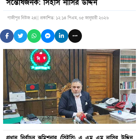
সন্তোষজনক: সিইসি নাসির উদ্দিন
গাজীপুর নিউজ ২৪
|| প্রকাশিত: ১২:১৪ পিএম, ০৫ জানুয়ারী ২০২৬
প্রধান নির্বাচন কমিশনার (সিইসি) এ এম এম নাসির উদ্দিন