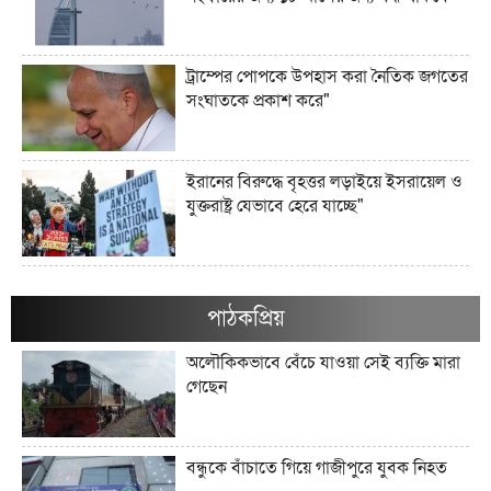
ট্রাম্পের পোপকে উপহাস করা নৈতিক জগতের
সংঘাতকে প্রকাশ করে"
ইরানের বিরুদ্ধে বৃহত্তর লড়াইয়ে ইসরায়েল ও
যুক্তরাষ্ট্র যেভাবে হেরে যাচ্ছে"
ইরানের জব্দকৃত ১০০ বিলিয়ন ডলারের
সম্পদগুলো কী এবং সেগুলো কোথায় রাখা
পাঠকপ্রিয়
আছে?"
অলৌকিকভাবে বেঁচে যাওয়া সেই ব্যক্তি মারা
গেছেন
মার্কিন তেল অবরোধ কি কিউবান চুরুটের
আগুন নিভিয়ে দিতে পারে?"
বন্ধুকে বাঁচাতে গিয়ে গাজীপুরে যুবক নিহত