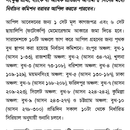
সংক্ষুব্ধ প্রার্থী, ব্যাংক বা আর্থিক প্রতিষ্ঠান আগামী ৫ দিনের মধ্যে
নির্বাচন কমিশন বরাবর আপিল করতে পারবেন।
আপিল আবেদনের জন্য ১ সেট মূল কাগজপত্র এবং ৬ সেট
ছায়ালিপি (ফটোকপি) মেমোরেন্ডাম আকারে জমা দিতে হবে।
সারাদেশকে ১০টি অঞ্চলে ভাগ করে আপিল গ্রহণের জন্য পৃথক
বুথ স্থাপন করা হয়েছে নির্বাচন কমিশনে। রংপুর অঞ্চল: বুথ-১
(আসন ১-৩৩), রাজশাহী অঞ্চল: বুথ-২ (আসন ৩৪-৭২), খুলনা
অঞ্চল: বুথ-৩ (আসন ৭৩-১০৮), বরিশাল অঞ্চল: বুথ-৪ (আসন
১০৯-১২৯), ময়মনসিংহ অঞ্চল: বুথ-৫ (আসন ১৩০-১৬৭), ঢাকা
অঞ্চল: বুথ-৬ (আসন ১৬৮-২০৮), ফরিদপুর অঞ্চল: বুথ-৭ (আসন
২০৯-২২৩), সিলেট অঞ্চল: বুথ-৮ (আসন ২২৪-২৪২), কুমিল্লা
অঞ্চল: বুথ-৯ (আসন ২৪৩-২৭৭) ও চট্টগ্রাম অঞ্চল: বুথ-১০
(আসন ২৭৮-৩০০) প্রতিদিন সকাল ১০টা থেকে নির্ধারিত
সিরিয়াল অনুযায়ী শুনানি চলবে।