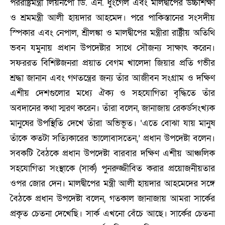
পররাষ্ট্রমন্ত্রী লিয়নপো ডি. এন. ধুংগেল এবং মালদ্বীপের উচ্চশিক্ষা
ও শ্রমমন্ত্রী আলী হায়দার আহমেদ। পরে পাকিস্তানের সংসদীয়
স্পিকার এবং নেপাল, শ্রীলঙ্কা ও মালদ্বীপের মন্ত্রীরা রাষ্ট্রীয় অতিথি
ভবন যমুনায় প্রধান উপদেষ্টার সাথে সৌজন্য সাক্ষাৎ করেন।
সফররত বিশিষ্টজনরা প্রয়াত বেগম খালেদা জিয়ার প্রতি গভীর
শ্রদ্ধা জানান এবং গণতন্ত্রের জন্য তাঁর আজীবন সংগ্রাম ও দক্ষিণ
এশীয় দেশগুলোর মধ্যে ঐক্য ও সহযোগিতা বৃদ্ধিতে তাঁর
অবদানের কথা স্মরণ করেন। তাঁরা বলেন, জানাজায় রেকর্ডসংখ্যক
মানুষের উপস্থিতি দেখে তাঁরা অভিভূত। ‘এতে বোঝা যায় মানুষ
তাঁকে কতটা সত্যিকারের ভালোবাসতেন,’ প্রধান উপদেষ্টা বলেন।
সবকটি বৈঠকে প্রধান উপদেষ্টা বারবার দক্ষিণ এশীয় আঞ্চলিক
সহযোগিতা সংস্থাকে (সার্ক) পুনরুজ্জীবিত করার প্রয়োজনীয়তার
ওপর জোর দেন। মালদ্বীপের মন্ত্রী আলী হায়দার আহমেদের সঙ্গে
বৈঠকে প্রধান উপদেষ্টা বলেন, গতকাল জানাজায় আমরা সার্কের
প্রকৃত চেতনা দেখেছি। সার্ক এখনো বেঁচে আছে। সার্কের চেতনা