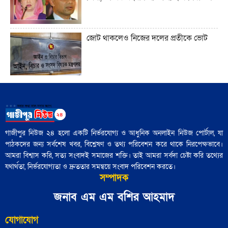
কেন গুরুত্বপূর্ণ?"
জোট থাকলেও নিজের দলের প্রতীকে ভোট
ট্রাম্প ইরানের সঙ্গে এমন এক যুদ্ধে ফিরছেন,
যেখানে কারও জন্যই সহজ বিজয়ের সুযোগ
নেই"
আজ নিউইয়র্কে মেয়র নির্বাচন: তরুণ
'বৃহত্তর ইসরায়েল' প্রকল্পের পথে ইরান একটি
ভোটারদের উপস্থিতি চোখে পড়ার মতো
বাধা হয়ে রয়েছে"
গাজীপুর নিউজ ২৪ হলো একটি নির্ভরযোগ্য ও আধুনিক অনলাইন নিউজ পোর্টাল, যা
পাঠকদের জন্য সর্বশেষ খবর, বিশ্লেষণ ও তথ্য পরিবেশন করে থাকে নিরপেক্ষভাবে।
৪৮ হাজার পুলিশ সদস্য নির্বাচনী প্রশিক্ষণ
আমরা বিশ্বাস করি, সত্য সংবাদই সমাজের শক্তি। তাই আমরা সর্বদা চেষ্টা করি তথ্যের
সম্পন্ন: পুলিশ সদর দপ্তর
যথার্থতা, নির্ভরযোগ্যতা ও দ্রুততার সমন্বয়ে সংবাদ পরিবেশন করতে।
সম্পাদক
জামায়াতের চূড়ান্ত প্রার্থী তালিকা শিগগিরই
জনাব এম এম বশির আহমাদ
ঘোষণা করবেন শফিকুর রহমান
যোগাযোগ