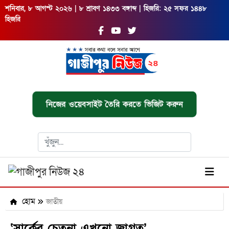
শনিবার, ৮ আগস্ট ২০২৬ | ৮ শ্রাবণ ১৪৩৩ বঙ্গাব্দ | হিজরি: ২৫ সফর ১৪৪৮
হিজরি
নিজের ওয়েবসাইট তৈরি করতে ভিজিট করুন
হোম
জাতীয়
‘সার্কের চেতনা এখনো জাগ্রত’