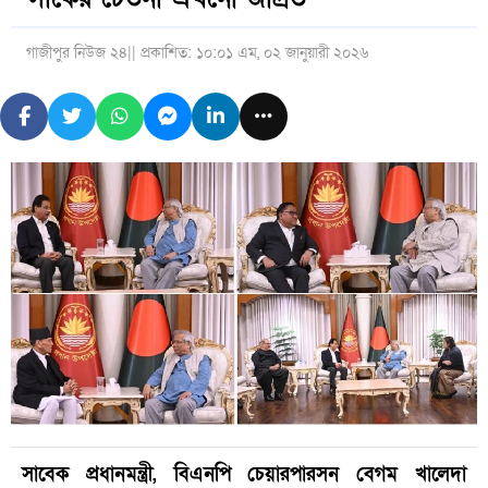
গাজীপুর নিউজ ২৪
|| প্রকাশিত: ১০:০১ এম, ০২ জানুয়ারী ২০২৬
সাবেক প্রধানমন্ত্রী, বিএনপি চেয়ারপারসন বেগম খালেদা