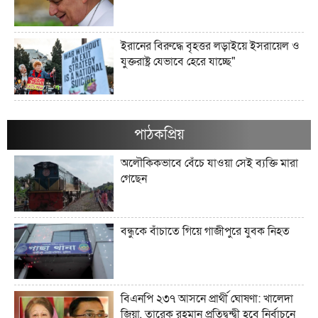
ইরানের বিরুদ্ধে বৃহত্তর লড়াইয়ে ইসরায়েল ও
যুক্তরাষ্ট্র যেভাবে হেরে যাচ্ছে"
ইরানের জব্দকৃত ১০০ বিলিয়ন ডলারের
সম্পদগুলো কী এবং সেগুলো কোথায় রাখা
পাঠকপ্রিয়
আছে?"
অলৌকিকভাবে বেঁচে যাওয়া সেই ব্যক্তি মারা
গেছেন
মার্কিন তেল অবরোধ কি কিউবান চুরুটের
আগুন নিভিয়ে দিতে পারে?"
বন্ধুকে বাঁচাতে গিয়ে গাজীপুরে যুবক নিহত
যে সংস্কৃতি লোকশিল্পকে উদযাপন করে,
সেখানে কেন লোকশিল্পীরা অদৃশ্য থেকে যান"
বিএনপি ২৩৭ আসনে প্রার্থী ঘোষণা: খালেদা
জিয়া, তারেক রহমান প্রতিদ্বন্দ্বী হবে নির্বাচনে
আধুনিক বাংলাদেশে লোকসাহিত্য অধ্যয়ন