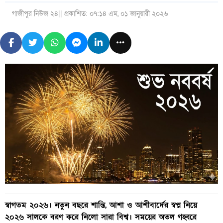
গাজীপুর নিউজ ২৪
|| প্রকাশিত: ০৭:১৪ এম, ০১ জানুয়ারী ২০২৬
স্বাগতম ২০২৬। নতুন বছরে শান্তি, আশা ও আশীবার্দের স্বপ্ন নিয়ে
২০২৬ সালকে বরণ করে নিলো সারা বিশ্ব। সময়ের অতল গহ্বরে