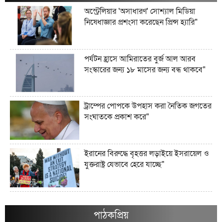
অস্ট্রেলিয়ার 'অসাধারণ' সোশ্যাল মিডিয়া
নিষেধাজ্ঞার প্রশংসা করেছেন প্রিন্স হ্যারি"
পর্যটন হ্রাসে আমিরাতের বুর্জ আল আরব
সংস্কারের জন্য ১৮ মাসের জন্য বন্ধ থাকবে"
ট্রাম্পের পোপকে উপহাস করা নৈতিক জগতের
সংঘাতকে প্রকাশ করে"
ইরানের বিরুদ্ধে বৃহত্তর লড়াইয়ে ইসরায়েল ও
যুক্তরাষ্ট্র যেভাবে হেরে যাচ্ছে"
ইরানের জব্দকৃত ১০০ বিলিয়ন ডলারের
সম্পদগুলো কী এবং সেগুলো কোথায় রাখা
পাঠকপ্রিয়