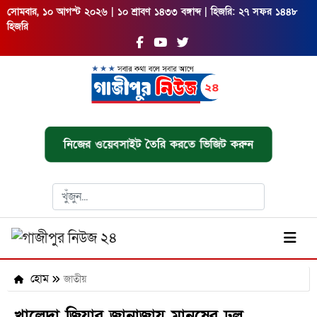
সোমবার, ১০ আগস্ট ২০২৬ | ১০ শ্রাবণ ১৪৩৩ বঙ্গাব্দ | হিজরি: ২৭ সফর ১৪৪৮
হিজরি
নিজের ওয়েবসাইট তৈরি করতে ভিজিট করুন
হোম
জাতীয়
খালেদা জিয়ার জানাজায় মানুষের ঢল