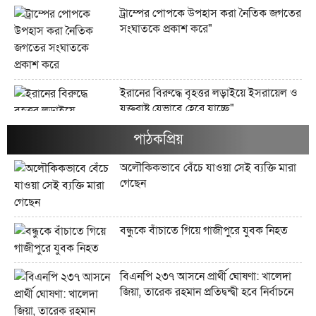
ট্রাম্পের পোপকে উপহাস করা নৈতিক জগতের
সংঘাতকে প্রকাশ করে"
ইরানের বিরুদ্ধে বৃহত্তর লড়াইয়ে ইসরায়েল ও
যুক্তরাষ্ট্র যেভাবে হেরে যাচ্ছে"
পাঠকপ্রিয়
অলৌকিকভাবে বেঁচে যাওয়া সেই ব্যক্তি মারা
ইরানের জব্দকৃত ১০০ বিলিয়ন ডলারের
গেছেন
সম্পদগুলো কী এবং সেগুলো কোথায় রাখা
আছে?"
বন্ধুকে বাঁচাতে গিয়ে গাজীপুরে যুবক নিহত
মার্কিন তেল অবরোধ কি কিউবান চুরুটের
বিএনপি ২৩৭ আসনে প্রার্থী ঘোষণা: খালেদা
আগুন নিভিয়ে দিতে পারে?"
জিয়া, তারেক রহমান প্রতিদ্বন্দ্বী হবে নির্বাচনে