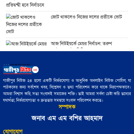
যে সংস্কৃতি লোকশিল্পকে উদযাপন করে,
জোট থাকলেও নিজের দলের প্রতীকে ভোট
সেখানে কেন লোকশিল্পীরা অদৃশ্য থেকে যান"
আজ নিউইয়র্কে মেয়র নির্বাচন: তরুণ
ভোটারদের উপস্থিতি চোখে পড়ার মতো
আধুনিক বাংলাদেশে লোকসাহিত্য অধ্যয়ন
কেন গুরুত্বপূর্ণ?"
৪৮ হাজার পুলিশ সদস্য নির্বাচনী প্রশিক্ষণ
গাজীপুর নিউজ ২৪ হলো একটি নির্ভরযোগ্য ও আধুনিক অনলাইন নিউজ পোর্টাল, যা
ট্রাম্প ইরানের সঙ্গে এমন এক যুদ্ধে ফিরছেন,
সম্পন্ন: পুলিশ সদর দপ্তর
পাঠকদের জন্য সর্বশেষ খবর, বিশ্লেষণ ও তথ্য পরিবেশন করে থাকে নিরপেক্ষভাবে।
যেখানে কারও জন্যই সহজ বিজয়ের সুযোগ
আমরা বিশ্বাস করি, সত্য সংবাদই সমাজের শক্তি। তাই আমরা সর্বদা চেষ্টা করি তথ্যের
নেই"
যথার্থতা, নির্ভরযোগ্যতা ও দ্রুততার সমন্বয়ে সংবাদ পরিবেশন করতে।
জামায়াতের চূড়ান্ত প্রার্থী তালিকা শিগগিরই
সম্পাদক
ঘোষণা করবেন শফিকুর রহমান
জনাব এম এম বশির আহমাদ
'বৃহত্তর ইসরায়েল' প্রকল্পের পথে ইরান একটি
বাধা হয়ে রয়েছে"
যোগাযোগ