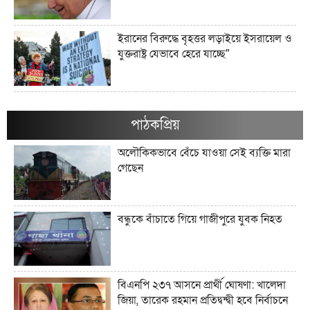
ইরানের বিরুদ্ধে বৃহত্তর লড়াইয়ে ইসরায়েল ও
যুক্তরাষ্ট্র যেভাবে হেরে যাচ্ছে"
ইরানের জব্দকৃত ১০০ বিলিয়ন ডলারের
সম্পদগুলো কী এবং সেগুলো কোথায় রাখা
পাঠকপ্রিয়
আছে?"
অলৌকিকভাবে বেঁচে যাওয়া সেই ব্যক্তি মারা
গেছেন
মার্কিন তেল অবরোধ কি কিউবান চুরুটের
আগুন নিভিয়ে দিতে পারে?"
বন্ধুকে বাঁচাতে গিয়ে গাজীপুরে যুবক নিহত
যে সংস্কৃতি লোকশিল্পকে উদযাপন করে,
সেখানে কেন লোকশিল্পীরা অদৃশ্য থেকে যান"
বিএনপি ২৩৭ আসনে প্রার্থী ঘোষণা: খালেদা
জিয়া, তারেক রহমান প্রতিদ্বন্দ্বী হবে নির্বাচনে
আধুনিক বাংলাদেশে লোকসাহিত্য অধ্যয়ন