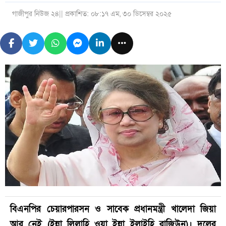
গাজীপুর নিউজ ২৪
|| প্রকাশিত: ০৮:১৭ এম, ৩০ ডিসেম্বর ২০২৫
বিএনপির চেয়ারপারসন ও সাবেক প্রধানমন্ত্রী খালেদা জিয়া
আর নেই (ইন্না লিল্লাহি ওয়া ইন্না ইলাইহি রাজিউন)। দলের