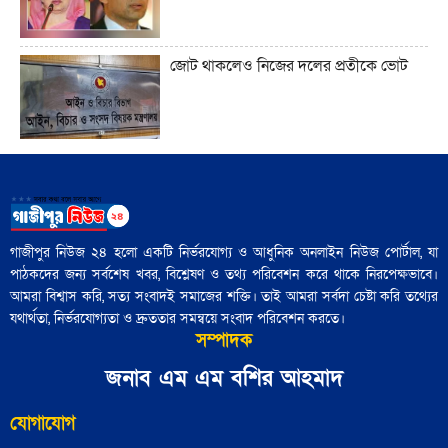
কেন গুরুত্বপূর্ণ?"
জোট থাকলেও নিজের দলের প্রতীকে ভোট
ট্রাম্প ইরানের সঙ্গে এমন এক যুদ্ধে ফিরছেন,
যেখানে কারও জন্যই সহজ বিজয়ের সুযোগ
নেই"
আজ নিউইয়র্কে মেয়র নির্বাচন: তরুণ
'বৃহত্তর ইসরায়েল' প্রকল্পের পথে ইরান একটি
ভোটারদের উপস্থিতি চোখে পড়ার মতো
বাধা হয়ে রয়েছে"
গাজীপুর নিউজ ২৪ হলো একটি নির্ভরযোগ্য ও আধুনিক অনলাইন নিউজ পোর্টাল, যা
পাঠকদের জন্য সর্বশেষ খবর, বিশ্লেষণ ও তথ্য পরিবেশন করে থাকে নিরপেক্ষভাবে।
৪৮ হাজার পুলিশ সদস্য নির্বাচনী প্রশিক্ষণ
আমরা বিশ্বাস করি, সত্য সংবাদই সমাজের শক্তি। তাই আমরা সর্বদা চেষ্টা করি তথ্যের
সম্পন্ন: পুলিশ সদর দপ্তর
যথার্থতা, নির্ভরযোগ্যতা ও দ্রুততার সমন্বয়ে সংবাদ পরিবেশন করতে।
সম্পাদক
জামায়াতের চূড়ান্ত প্রার্থী তালিকা শিগগিরই
জনাব এম এম বশির আহমাদ
ঘোষণা করবেন শফিকুর রহমান
যোগাযোগ