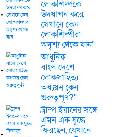
লোকশিল্পকে
উদযাপন করে,
সেখানে কেন
লোকশিল্পীরা
অদৃশ্য থেকে যান"
আধুনিক
বাংলাদেশে
লোকসাহিত্য
অধ্যয়ন কেন
গুরুত্বপূর্ণ?"
ট্রাম্প ইরানের সঙ্গে
এমন এক যুদ্ধে
ফিরছেন, যেখানে