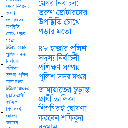
মেয়র নির্বাচন:
তরুণ ভোটারদের
উপস্থিতি চোখে
পড়ার মতো
৪৮ হাজার পুলিশ
সদস্য নির্বাচনী
প্রশিক্ষণ সম্পন্ন:
পুলিশ সদর দপ্তর
জামায়াতের চূড়ান্ত
প্রার্থী তালিকা
শিগগিরই ঘোষণা
করবেন শফিকুর
রহমান