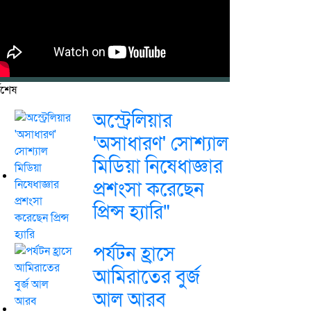
বশেষ
অস্ট্রেলিয়ার
'অসাধারণ' সোশ্যাল
মিডিয়া নিষেধাজ্ঞার
প্রশংসা করেছেন
প্রিন্স হ্যারি"
পর্যটন হ্রাসে
আমিরাতের বুর্জ
আল আরব