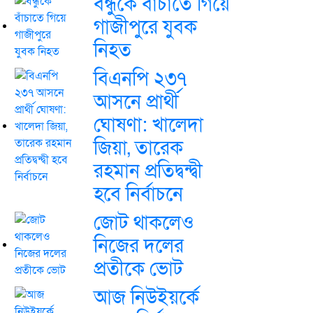
বন্ধুকে বাঁচাতে গিয়ে
গাজীপুরে যুবক
নিহত
বিএনপি ২৩৭
আসনে প্রার্থী
ঘোষণা: খালেদা
জিয়া, তারেক
রহমান প্রতিদ্বন্দ্বী
হবে নির্বাচনে
জোট থাকলেও
নিজের দলের
প্রতীকে ভোট
আজ নিউইয়র্কে