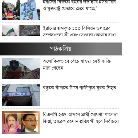
ইরানের বিরুদ্ধে বৃহত্তর লড়াইয়ে ইসরায়েল
ও যুক্তরাষ্ট্র যেভাবে হেরে যাচ্ছে"
ইরানের জব্দকৃত ১০০ বিলিয়ন ডলারের
সম্পদগুলো কী এবং সেগুলো কোথায় রাখা
আছে?"
পাঠকপ্রিয়
মার্কিন তেল অবরোধ কি কিউবান চুরুটের
অলৌকিকভাবে বেঁচে যাওয়া সেই ব্যক্তি
আগুন নিভিয়ে দিতে পারে?"
মারা গেছেন
যে সংস্কৃতি লোকশিল্পকে উদযাপন করে,
বন্ধুকে বাঁচাতে গিয়ে গাজীপুরে যুবক নিহত
সেখানে কেন লোকশিল্পীরা অদৃশ্য থেকে
যান"
আধুনিক বাংলাদেশে লোকসাহিত্য অধ্যয়ন
বিএনপি ২৩৭ আসনে প্রার্থী ঘোষণা: খালেদা
কেন গুরুত্বপূর্ণ?"
জিয়া, তারেক রহমান প্রতিদ্বন্দ্বী হবে নির্বাচনে
ট্রাম্প ইরানের সঙ্গে এমন এক যুদ্ধে ফিরছেন,