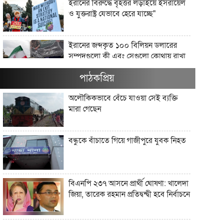
ইরানের বিরুদ্ধে বৃহত্তর লড়াইয়ে ইসরায়েল
ও যুক্তরাষ্ট্র যেভাবে হেরে যাচ্ছে"
ইরানের জব্দকৃত ১০০ বিলিয়ন ডলারের
সম্পদগুলো কী এবং সেগুলো কোথায় রাখা
আছে?"
পাঠকপ্রিয়
মার্কিন তেল অবরোধ কি কিউবান চুরুটের
অলৌকিকভাবে বেঁচে যাওয়া সেই ব্যক্তি
আগুন নিভিয়ে দিতে পারে?"
মারা গেছেন
যে সংস্কৃতি লোকশিল্পকে উদযাপন করে,
বন্ধুকে বাঁচাতে গিয়ে গাজীপুরে যুবক নিহত
সেখানে কেন লোকশিল্পীরা অদৃশ্য থেকে
যান"
আধুনিক বাংলাদেশে লোকসাহিত্য অধ্যয়ন
বিএনপি ২৩৭ আসনে প্রার্থী ঘোষণা: খালেদা
কেন গুরুত্বপূর্ণ?"
জিয়া, তারেক রহমান প্রতিদ্বন্দ্বী হবে নির্বাচনে
ট্রাম্প ইরানের সঙ্গে এমন এক যুদ্ধে ফিরছেন,