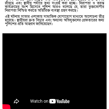
রয়েছে এবং স্থানীয় পর্যায়ে তথ্য সংগ্রহ করা হচ্ছে। নিরাপত্তা ও তদন্ত
কার্যক্রমের অংশ হিসেবে পুলিশ আরও বলেছে যে
,
তারা ভুক্তভোগীর
নিরাপত্তা নিশ্চিত করতে অতিরিক্ত ব্যবস্থা গ্রহণ করছে।
এই ঘটনায় সাভার এলাকায় সামাজিক যোগাযোগ মাধ্যমে আলোচনা তীব্র
হয়েছে। স্থানীয়রা দ্রুত বিচার এবং অন্যান্য অভিযুক্তদের গ্রেফতারের জন্য
পুলিশের প্রতি আহ্বান জানিয়েছেন।