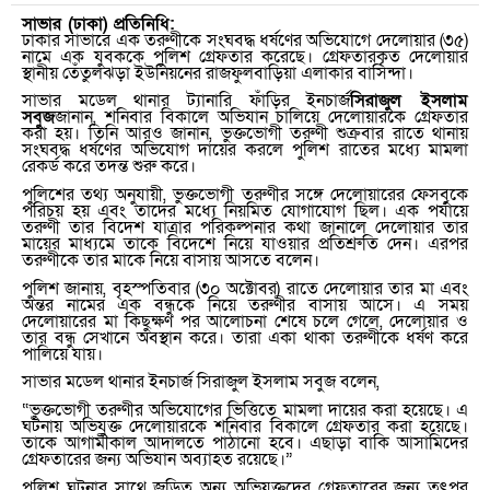
সাভার (ঢাকা) প্রতিনিধি:
ঢাকার সাভারে এক তরুণীকে সংঘবদ্ধ ধর্ষণের অভিযোগে দেলোয়ার (৩৫)
নামে এক যুবককে পুলিশ গ্রেফতার করেছে। গ্রেফতারকৃত দেলোয়ার
স্থানীয় তেঁতুলঝড়া ইউনিয়নের রাজফুলবাড়িয়া এলাকার বাসিন্দা।
সাভার মডেল থানার ট্যানারি ফাঁড়ির ইনচার্জ
সিরাজুল ইসলাম
সবুজ
জানান
,
শনিবার বিকালে অভিযান চালিয়ে দেলোয়ারকে গ্রেফতার
করা হয়। তিনি আরও জানান
,
ভুক্তভোগী তরুণী শুক্রবার রাতে থানায়
সংঘবদ্ধ ধর্ষণের অভিযোগ দায়ের করলে পুলিশ রাতের মধ্যে মামলা
রেকর্ড করে তদন্ত শুরু করে।
পুলিশের তথ্য অনুযায়ী
,
ভুক্তভোগী তরুণীর সঙ্গে দেলোয়ারের ফেসবুকে
পরিচয় হয় এবং তাদের মধ্যে নিয়মিত যোগাযোগ ছিল। এক পর্যায়ে
তরুণী তার বিদেশ যাত্রার পরিকল্পনার কথা জানালে দেলোয়ার তার
মায়ের মাধ্যমে তাকে বিদেশে নিয়ে যাওয়ার প্রতিশ্রুতি দেন। এরপর
তরুণীকে তার মাকে নিয়ে বাসায় আসতে বলেন।
পুলিশ জানায়
,
বৃহস্পতিবার (৩০ অক্টোবর) রাতে দেলোয়ার তার মা এবং
অন্তর নামের এক বন্ধুকে নিয়ে তরুণীর বাসায় আসে। এ সময়
দেলোয়ারের মা কিছুক্ষণ পর আলোচনা শেষে চলে গেলে
,
দেলোয়ার ও
তার বন্ধু সেখানে অবস্থান করে। তারা একা থাকা তরুণীকে ধর্ষণ করে
পালিয়ে যায়।
সাভার মডেল থানার ইনচার্জ সিরাজুল ইসলাম সবুজ বলেন
,
“
ভুক্তভোগী তরুণীর অভিযোগের ভিত্তিতে মামলা দায়ের করা হয়েছে। এ
ঘটনায় অভিযুক্ত দেলোয়ারকে শনিবার বিকালে গ্রেফতার করা হয়েছে।
তাকে আগামীকাল আদালতে পাঠানো হবে। এছাড়া বাকি আসামিদের
গ্রেফতারের জন্য অভিযান অব্যাহত রয়েছে।”
পুলিশ ঘটনার সাথে জড়িত অন্য অভিযুক্তদের গ্রেফতারের জন্য তৎপর