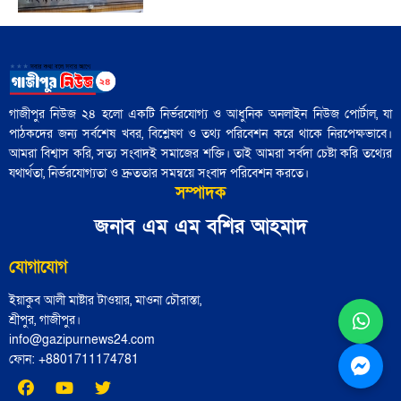
নেই"
আজ নিউইয়র্কে মেয়র নির্বাচন: তরুণ
'বৃহত্তর ইসরায়েল' প্রকল্পের পথে ইরান একটি
ভোটারদের উপস্থিতি চোখে পড়ার মতো
বাধা হয়ে রয়েছে"
গাজীপুর নিউজ ২৪ হলো একটি নির্ভরযোগ্য ও আধুনিক অনলাইন নিউজ পোর্টাল, যা
পাঠকদের জন্য সর্বশেষ খবর, বিশ্লেষণ ও তথ্য পরিবেশন করে থাকে নিরপেক্ষভাবে।
৪৮ হাজার পুলিশ সদস্য নির্বাচনী প্রশিক্ষণ
আমরা বিশ্বাস করি, সত্য সংবাদই সমাজের শক্তি। তাই আমরা সর্বদা চেষ্টা করি তথ্যের
সম্পন্ন: পুলিশ সদর দপ্তর
যথার্থতা, নির্ভরযোগ্যতা ও দ্রুততার সমন্বয়ে সংবাদ পরিবেশন করতে।
সম্পাদক
জামায়াতের চূড়ান্ত প্রার্থী তালিকা শিগগিরই
জনাব এম এম বশির আহমাদ
ঘোষণা করবেন শফিকুর রহমান
যোগাযোগ
ইয়াকুব আলী মাষ্টার টাওয়ার, মাওনা চৌরাস্তা,
হাসনাত, সারজিস, আখতার ও নাসীরের
শ্রীপুর, গাজীপুর।
আসনে বিএনপির প্রার্থী নির্ধারিত
info@gazipurnews24.com
ফোন: ‪+8801711174781‬