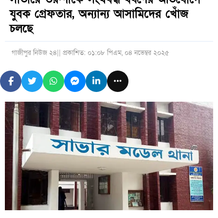
যুবক গ্রেফতার, অন্যান্য আসামিদের খোঁজ
চলছে
গাজীপুর নিউজ ২৪
|| প্রকাশিত: ০১:০৮ পিএম, ০৪ নভেম্বর ২০২৫