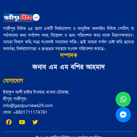
আজ নিউইয়র্কে মেয়র নির্বাচন: তরুণ
'বৃহত্তর ইসরায়েল' প্রকল্পের পথে ইরান একটি
ভোটারদের উপস্থিতি চোখে পড়ার মতো
বাধা হয়ে রয়েছে"
গাজীপুর নিউজ ২৪ হলো একটি নির্ভরযোগ্য ও আধুনিক অনলাইন নিউজ পোর্টাল, যা
পাঠকদের জন্য সর্বশেষ খবর, বিশ্লেষণ ও তথ্য পরিবেশন করে থাকে নিরপেক্ষভাবে।
৪৮ হাজার পুলিশ সদস্য নির্বাচনী প্রশিক্ষণ
আমরা বিশ্বাস করি, সত্য সংবাদই সমাজের শক্তি। তাই আমরা সর্বদা চেষ্টা করি তথ্যের
সম্পন্ন: পুলিশ সদর দপ্তর
যথার্থতা, নির্ভরযোগ্যতা ও দ্রুততার সমন্বয়ে সংবাদ পরিবেশন করতে।
সম্পাদক
জামায়াতের চূড়ান্ত প্রার্থী তালিকা শিগগিরই
জনাব এম এম বশির আহমাদ
ঘোষণা করবেন শফিকুর রহমান
যোগাযোগ
ইয়াকুব আলী মাষ্টার টাওয়ার, মাওনা চৌরাস্তা,
হাসনাত, সারজিস, আখতার ও নাসীরের
শ্রীপুর, গাজীপুর।
আসনে বিএনপির প্রার্থী নির্ধারিত
info@gazipurnews24.com
ফোন: ‪+8801711174781‬
সাইফার্ট চোটের কারণে বাইরে, দলে ফিরলেন
মিচেল হে