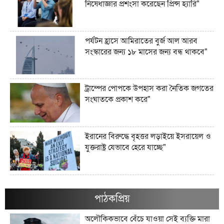
নিষেধাজ্ঞার প্রশংসা করেছেন প্রিন্স হ্যারি"
পর্যটন হ্রাসে আমিরাতের বুর্জ আল আরব
সংস্কারের জন্য ১৮ মাসের জন্য বন্ধ থাকবে"
ট্রাম্পের পোপকে উপহাস করা নৈতিক জগতের
সংঘাতকে প্রকাশ করে"
ইরানের বিরুদ্ধে বৃহত্তর লড়াইয়ে ইসরায়েল ও
যুক্তরাষ্ট্র যেভাবে হেরে যাচ্ছে"
ইরানের জব্দকৃত ১০০ বিলিয়ন ডলারের
সম্পদগুলো কী এবং সেগুলো কোথায় রাখা
পাঠকপ্রিয়
আছে?"
অলৌকিকভাবে বেঁচে যাওয়া সেই ব্যক্তি মারা