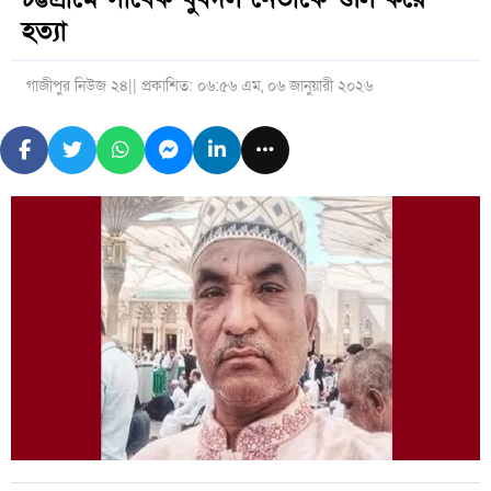
হত্যা
গাজীপুর নিউজ ২৪
|| প্রকাশিত: ০৬:৫৬ এম, ০৬ জানুয়ারী ২০২৬