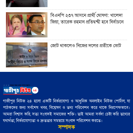
সেখানে কেন লোকশিল্পীরা অদৃশ্য থেকে যান"
বিএনপি ২৩৭ আসনে প্রার্থী ঘোষণা: খালেদা
জিয়া, তারেক রহমান প্রতিদ্বন্দ্বী হবে নির্বাচনে
আধুনিক বাংলাদেশে লোকসাহিত্য অধ্যয়ন
কেন গুরুত্বপূর্ণ?"
জোট থাকলেও নিজের দলের প্রতীকে ভোট
ট্রাম্প ইরানের সঙ্গে এমন এক যুদ্ধে ফিরছেন,
যেখানে কারও জন্যই সহজ বিজয়ের সুযোগ
নেই"
আজ নিউইয়র্কে মেয়র নির্বাচন: তরুণ
'বৃহত্তর ইসরায়েল' প্রকল্পের পথে ইরান একটি
ভোটারদের উপস্থিতি চোখে পড়ার মতো
বাধা হয়ে রয়েছে"
গাজীপুর নিউজ ২৪ হলো একটি নির্ভরযোগ্য ও আধুনিক অনলাইন নিউজ পোর্টাল, যা
পাঠকদের জন্য সর্বশেষ খবর, বিশ্লেষণ ও তথ্য পরিবেশন করে থাকে নিরপেক্ষভাবে।
৪৮ হাজার পুলিশ সদস্য নির্বাচনী প্রশিক্ষণ
আমরা বিশ্বাস করি, সত্য সংবাদই সমাজের শক্তি। তাই আমরা সর্বদা চেষ্টা করি তথ্যের
সম্পন্ন: পুলিশ সদর দপ্তর
যথার্থতা, নির্ভরযোগ্যতা ও দ্রুততার সমন্বয়ে সংবাদ পরিবেশন করতে।
সম্পাদক