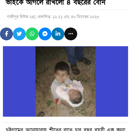
ভাইকে আগলে রাখলো ৪ বছরের বোন
গাজীপুর নিউজ ২৪
|| প্রকাশিত: ১২:২১ এম, ৩০ ডিসেম্বর ২০২৫
চট্টগ্রামের আনোয়ারায় শীতের রাতে চার বছর বয়সী এক কন্যা