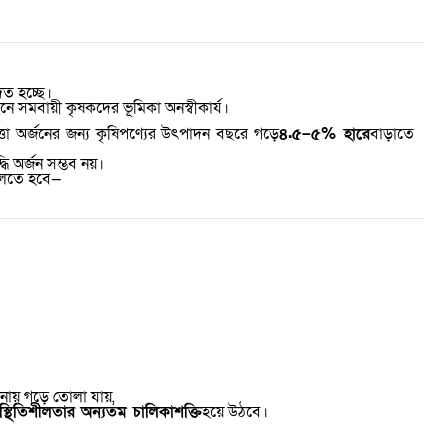
ত হচ্ছে।
 সমবায়ী কৃষকদের ভূমিকা অনস্বীকার্য।
ত্তা অর্জনের জন্য কৃষিপণ্যের উৎপাদন বছরে গড়ে
৪.৫–৫% হারে
বাড়াতে
্ধি অর্জন সম্ভব নয়।
ুলতে হবে—
াপনায় গড়ে তোলা যায়
,
স্থিতিশীলতার অন্যতম চালিকাশক্তি
হয়ে উঠবে।