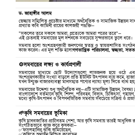
ড. জাহাঙ্গীর আলম
স্বেচ্ছায় সম্মিলিত প্রচেষ্টার মাধ্যমে অর্থনৈতিক ও সামাজিক উন্নয়ন 
প্রখ্যাত কবি কামিনী রায়ের কালজয়ী পঙক্তি—
“
সকলের তরে সকলে আমরা
,
প্রত্যেকে আমরা পরের তরে”—
এই চেতনাই সমবায়ের মূল দর্শনকে সবচেয়ে সুন্দরভাবে তুলে ধরে।
সমবায় হলো অংশগ্রহণকারী জনগণের স্বতন্ত্র ও স্বায়ত্তশাসিত সংগঠন
কাজ করেন। এর মূল শক্তি হলো
গণতান্ত্রিক পরিচালনা
,
স্বচ্ছতা
,
সততা
⚙️
সমবায়ের লক্ষ্য ও কার্যপ্রণালী
সমবায়ের মাধ্যমে ছোট উদ্যোগগুলো লাভজনক হয়ে ওঠে এবং বড়
অংশগ্রহণকারীর সংখ্যা বাড়লে প্রতি ইউনিট উৎপাদন ব্যয় কমে
,
বাজা
যখন উন্মুক্ত বাজারব্যবস্থা মানসম্মত পণ্যের ন্যায্য মূল্য দিতে ব্যর্থ হয়
সমবায়ের উদ্দেশ্য শুধু অর্থনৈতিক নয়—এটি সামাজিক উন্নয়ন
,
বৈষম্য হ
বাংলাদেশে বর্তমানে কৃষি
,
শিল্প
,
পরিবহন
,
বিদ্যুৎ
,
চিকিৎসা
,
গৃহায়ণ
মধ্যে কৃষি-উৎপাদন ও বিপণনভিত্তিক সমবায় সবচেয়ে সক্রিয় ও প্রভ
🌱
কৃষি সমবায়ের ভূমিকা
কৃষি মানবজাতির প্রাচীনতম পেশা
,
আর কৃষি সমবায় তারই আধুনিক র
সংগঠিতভাবে কাজ করে কৃষকরা—
✅
ফসলহানির ঝুঁকি কমিয়েছেন
,
✅
কৃষিতে অর্থায়ন নিশ্চিত করেছেন
,