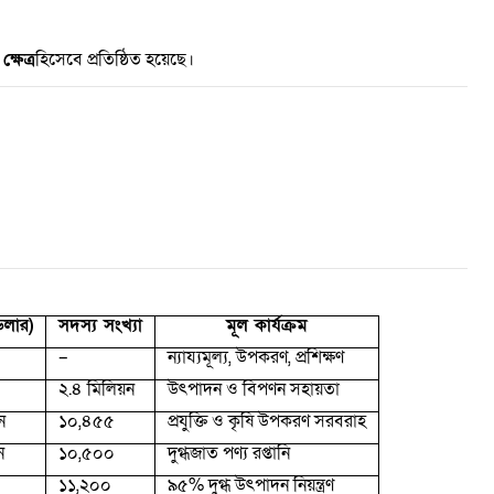
ষেত্র
হিসেবে প্রতিষ্ঠিত হয়েছে।
ডলার)
সদস্য সংখ্যা
মূল কার্যক্রম
–
ন্যায্যমূল্য
,
উপকরণ
,
প্রশিক্ষণ
২.৪ মিলিয়ন
উৎপাদন ও বিপণন সহায়তা
ন
১০
,
৪৫৫
প্রযুক্তি ও কৃষি উপকরণ সরবরাহ
ন
১০
,
৫০০
দুগ্ধজাত পণ্য রপ্তানি
১১
,
২০০
৯৫% দুগ্ধ উৎপাদন নিয়ন্ত্রণ