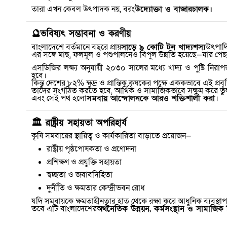
তারা এখন কেবল উৎপাদক নয়
,
বরং
উদ্যোক্তা ও বাজারচালক।
🔮
ভবিষ্যৎ সম্ভাবনা ও করণীয়
বাংলাদেশে বর্তমানে বছরে প্রায়
সাড়ে ৯ কোটি টন খাদ্যশস্য
উৎপাদি
এর সঙ্গে মাছ
,
ফলমূল ও পশুপালনেও বিপুল উন্নতি হয়েছে—যার পেছনে
এসডিজির লক্ষ্য অনুযায়ী ২০৩০ সালের মধ্যে খাদ্য ও পুষ্টি নিরাপ
হবে।
কিন্তু দেশের ৮২% ক্ষুদ্র ও প্রান্তিক কৃষকের পক্ষে এককভাবে এই প্রবৃদ
তাদের সংগঠিত করতে হবে
,
আর্থিক ও সামাজিকভাবে সক্ষম করে ত
এবং সেই পথ হলো
সমবায় আন্দোলনকে আরও শক্তিশালী করা
।
🏛
️
রাষ্ট্রীয় সহায়তা অপরিহার্য
কৃষি সমবায়ের স্থায়িত্ব ও কার্যকারিতা বাড়াতে প্রয়োজন—
রাষ্ট্রীয় পৃষ্ঠপোষকতা ও প্রণোদনা
প্রশিক্ষণ ও প্রযুক্তি সহায়তা
স্বচ্ছতা ও জবাবদিহিতা
দুর্নীতি ও ক্ষমতার কেন্দ্রীভবন রোধ
যদি সমবায়কে ক্ষমতাহীনতার হাত থেকে রক্ষা করে আধুনিক ব্যবস্থ
তবে এটি বাংলাদেশের
অর্থনৈতিক উন্নয়ন
,
কর্মসংস্থান ও সামাজিক 