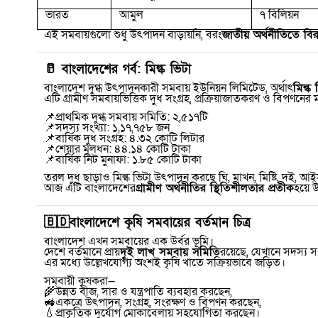
ভারত
আমুল
৭ বিলিয়ন
এই সমবায়গুলো শুধু উৎপাদন বাড়ায়নি
,
বরং
জাতীয় অর্থনীতিতে বি
🥛
বাংলাদেশের গর্ব: মিল্ক ভিটা
বাংলাদেশ দুগ্ধ উৎপাদনকারী সমবায় ইউনিয়ন লিমিটেড
,
অর্থাৎ
মিল্ক 
এটি গ্রামীণ সমবায়ভিত্তিক দুধ সংগ্রহ
,
প্রক্রিয়াজাতকরণ ও বিপণনের মাধ্
📌
প্রাথমিক দুগ্ধ সমবায় সমিতি: ২
,
৫১৭টি
📌
সদস্য সংখ্যা: ১
,
১৭
,
৭৫৮ জন
📌
বার্ষিক দুধ সংগ্রহ: ৪.৩২ কোটি লিটার
📌
শেয়ার মূলধন: ৪৪.১৪ কোটি টাকা
📌
বার্ষিক নিট মুনাফা: ১.৮৫ কোটি টাকা
তরল দুধ ছাড়াও মিল্ক ভিটা উৎপাদন করছে ঘি
,
মাখন
,
মিষ্টি
,
দই
,
আইস
আজ এটি বাংলাদেশের
গ্রামীণ অর্থনীতির স্থিতিশীলতার প্রতীক
হয়ে 
🇧🇩
বাংলাদেশে কৃষি সমবায়ের বর্তমান চিত্র
বাংলাদেশ এখন সমবায়ের এক উর্বর ভূমি।
দেশে বর্তমানে প্রায়
দুই লাখ সমবায় সমিতি
রয়েছে
,
যেখানে সদস্য স
এর মধ্যে উল্লেখযোগ্য অংশই কৃষি খাতে সক্রিয়ভাবে জড়িত।
সমবায়ী কৃষকরা—
🌾
উন্নত বীজ
,
সার ও যন্ত্রপাতি ব্যবহার করছেন
,
🚜
একত্রে উৎপাদন
,
সংগ্রহ
,
সংরক্ষণ ও বিপণন করছেন
,
💧
প্রাকৃতিক দুর্যোগ মোকাবেলায় সহযোগিতা করছেন।