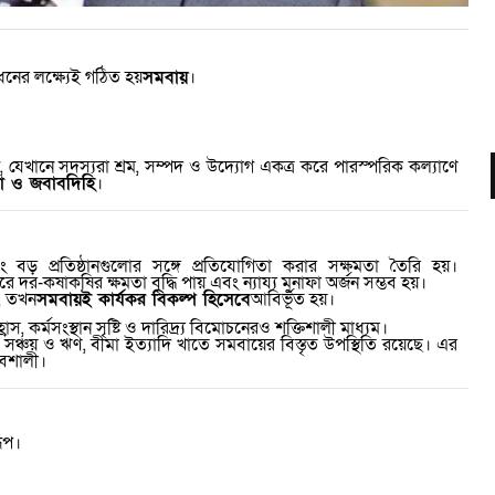
সাধনের লক্ষ্যেই গঠিত হয়
সমবায়
।
,
যেখানে সদস্যরা শ্রম
,
সম্পদ ও উদ্যোগ একত্র করে পারস্পরিক কল্যাণে
 ও জবাবদিহি
।
 প্রতিষ্ঠানগুলোর সঙ্গে প্রতিযোগিতা করার সক্ষমতা তৈরি হয়।
রে দর-কষাকষির ক্ষমতা বৃদ্ধি পায় এবং ন্যায্য মুনাফা অর্জন সম্ভব হয়।
,
তখন
সমবায়ই কার্যকর বিকল্প হিসেবে
আবির্ভূত হয়।
্রাস
,
কর্মসংস্থান সৃষ্টি ও দারিদ্র্য বিমোচনেরও শক্তিশালী মাধ্যম।
,
সঞ্চয় ও ঋণ
,
বীমা ইত্যাদি খাতে সমবায়ের বিস্তৃত উপস্থিতি রয়েছে। এর
াবশালী।
ূপ।