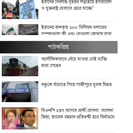
ইরানের বিরুদ্ধে বৃহত্তর লড়াইয়ে ইসরায়েল
ও যুক্তরাষ্ট্র যেভাবে হেরে যাচ্ছে"
ইরানের জব্দকৃত ১০০ বিলিয়ন ডলারের
সম্পদগুলো কী এবং সেগুলো কোথায় রাখা
আছে?"
পাঠকপ্রিয়
মার্কিন তেল অবরোধ কি কিউবান চুরুটের
অলৌকিকভাবে বেঁচে যাওয়া সেই ব্যক্তি
আগুন নিভিয়ে দিতে পারে?"
মারা গেছেন
যে সংস্কৃতি লোকশিল্পকে উদযাপন করে,
বন্ধুকে বাঁচাতে গিয়ে গাজীপুরে যুবক নিহত
সেখানে কেন লোকশিল্পীরা অদৃশ্য থেকে
যান"
আধুনিক বাংলাদেশে লোকসাহিত্য অধ্যয়ন
বিএনপি ২৩৭ আসনে প্রার্থী ঘোষণা: খালেদা
কেন গুরুত্বপূর্ণ?"
জিয়া, তারেক রহমান প্রতিদ্বন্দ্বী হবে নির্বাচনে
ট্রাম্প ইরানের সঙ্গে এমন এক যুদ্ধে ফিরছেন,