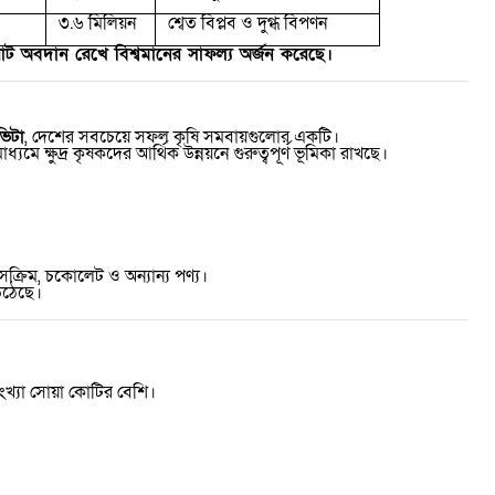
৩.৬ মিলিয়ন
শ্বেত বিপ্লব ও দুগ্ধ বিপণন
রাট অবদান রেখে বিশ্বমানের সাফল্য অর্জন করেছে।
ভিটা
,
দেশের সবচেয়ে সফল কৃষি সমবায়গুলোর একটি।
যমে ক্ষুদ্র কৃষকদের আর্থিক উন্নয়নে গুরুত্বপূর্ণ ভূমিকা রাখছে।
ক্রিম
,
চকোলেট ও অন্যান্য পণ্য।
উঠেছে।
ংখ্যা সোয়া কোটির বেশি।