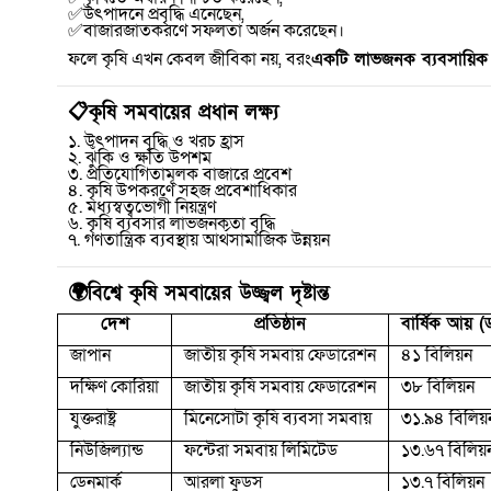
✅
উৎপাদনে প্রবৃদ্ধি এনেছেন
,
✅
বাজারজাতকরণে সফলতা অর্জন করেছেন।
ফলে কৃষি এখন কেবল জীবিকা নয়
,
বরং
একটি লাভজনক ব্যবসায়িক ক্
📋
কৃষি সমবায়ের প্রধান লক্ষ্য
১. উৎপাদন বৃদ্ধি ও খরচ হ্রাস
২. ঝুঁকি ও ক্ষতি উপশম
৩. প্রতিযোগিতামূলক বাজারে প্রবেশ
৪. কৃষি উপকরণে সহজ প্রবেশাধিকার
৫. মধ্যস্বত্বভোগী নিয়ন্ত্রণ
৬. কৃষি ব্যবসার লাভজনকতা বৃদ্ধি
৭. গণতান্ত্রিক ব্যবস্থায় আর্থসামাজিক উন্নয়ন
🌍
বিশ্বে কৃষি সমবায়ের উজ্জ্বল দৃষ্টান্ত
দেশ
প্রতিষ্ঠান
বার্ষিক আয় (
জাপান
জাতীয় কৃষি সমবায় ফেডারেশন
৪১ বিলিয়ন
দক্ষিণ কোরিয়া
জাতীয় কৃষি সমবায় ফেডারেশন
৩৮ বিলিয়ন
যুক্তরাষ্ট্র
মিনেসোটা কৃষি ব্যবসা সমবায়
৩১.৯৪ বিলিয়
নিউজিল্যান্ড
ফন্টেরা সমবায় লিমিটেড
১৩.৬৭ বিলিয়
ডেনমার্ক
আরলা ফুডস
১৩.৭ বিলিয়ন